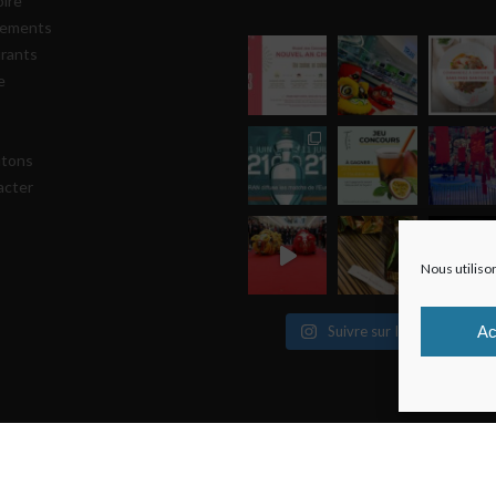
oire
gements
rants
e
utons
acter
Nous utiliso
Ac
Suivre sur Instagram