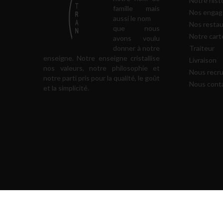
Notre hist
famille mais
Nos enga
aussi le nom
Nos restau
que nous
Notre cart
avons voulu
donner à notre
Traiteur
enseigne. Notre enseigne cristallise
Livraison
nos valeurs, notre philosophie et
Nous recr
notre parti pris pour la qualité, le goût
Nous cont
et la simplicité.
Copyright 2021 TRAN